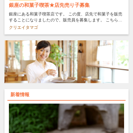
銀座の和菓子喫茶★店先売り子募集
銀座にある和菓子喫茶店です。 この度、店先で和菓子を販売
することになりましたので、販売員を募集します。 こちらで
用意した着物を着て、通りをゆくお客さまに声かけをしても
クリエイタマゴ
らいます。（男性用の着物もあります。） 和菓子が好きなか
た、人懐っこいかたを歓迎します。
新着情報