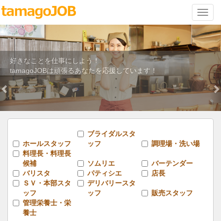
ナ
ビ
ゲ
ー
シ
きなことを仕事にしよう！
飲
ョ
magoJOBは頑張るあなたを応援しています！
た
ン
Previous
N
ブライダルスタ
ホールスタッフ
ッフ
調理場・洗い場
料理長・料理長
候補
ソムリエ
バーテンダー
バリスタ
パティシエ
店長
ＳＶ・本部スタ
デリバリースタ
ッフ
ッフ
販売スタッフ
管理栄養士・栄
養士