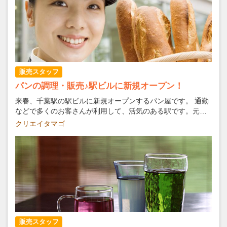
ら始めて、興味があれば調理も入れます。こだわりのうどん
に誇りをもって働いてもらえると嬉しいです。
販売スタッフ
パンの調理・販売♪駅ビルに新規オープン！
来春、千葉駅の駅ビルに新規オープンするパン屋です。 通勤
などで多くのお客さんが利用して、活気のある駅です。元気
よく働いてくれる方を募集します。 パンのよい香りに包まれ
クリエイタマゴ
て、にこにこ笑顔でお客さんに接客をしてください。
販売スタッフ