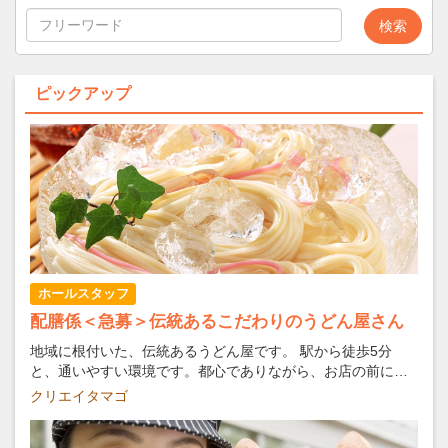
ピックアップ
ホールスタッフ
配膳係＜急募＞伝統あるこだわりのうどん屋さん
地域に根付いた、伝統あるうどん屋です。 駅から徒歩5分
と、通いやすい環境です。都心でありながら、お店の前には
芝生の豊かな公園があり、癒しの場となっています。 外国人
クリエイタマゴ
観光客も多いので、英語に自信のある方も歓迎です。まかな
いにはこだわりのうどんが食べられます。 ホールスタッフか